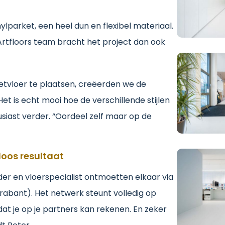
parket, een heel dun en flexibel materiaal.
Artfloors team bracht het project dan ook
ietvloer te plaatsen, creëerden we de
et is echt mooi hoe de verschillende stijlen
siast verder. “Oordeel zelf maar op de
loos resultaat
der en vloerspecialist ontmoetten elkaar via
abant). Het netwerk steunt volledig op
at je op je partners kan rekenen. En zeker