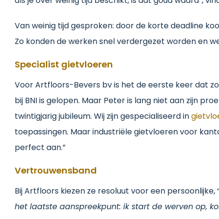
als je over weinig tijd beschikt, is dat goud waard”, vin
Van weinig tijd gesproken: door de korte deadline ko
Zo konden de werken snel verdergezet worden en wer
Specialist gietvloeren
Voor Artfloors-Bevers bv is het de eerste keer dat z
bij BNI is gelopen. Maar Peter is lang niet aan zijn pro
twintigjarig jubileum. Wij zijn gespecialiseerd in
gietvl
toepassingen. Maar industriële gietvloeren voor kan
perfect aan.”
Vertrouwensband
Bij Artfloors kiezen ze resoluut voor een persoonlijke, 
het laatste aanspreekpunt: ik start de werven op, 