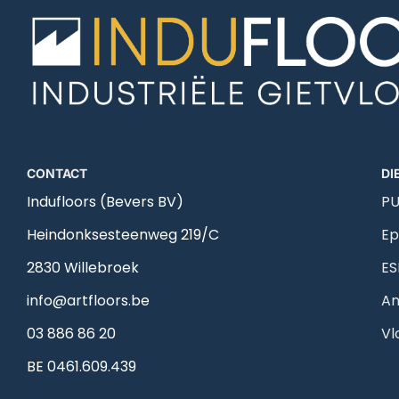
CONTACT
DI
Indufloors (Bevers BV)
PU
Heindonksesteenweg 219/C
Ep
2830 Willebroek
ES
info@artfloors.be
An
03 886 86 20
Vl
BE 0461.609.439