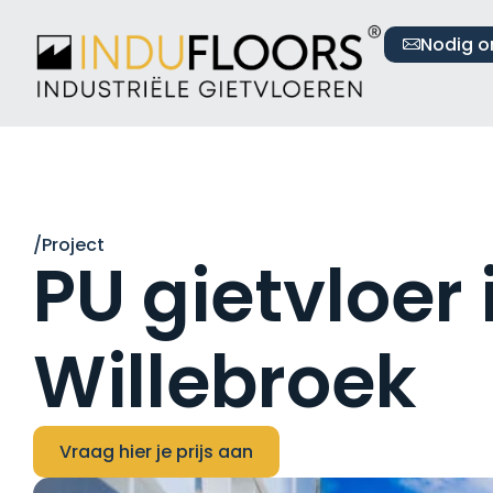
Nodig o
/Project
PU gietvloer 
Willebroek
Vraag hier je prijs aan