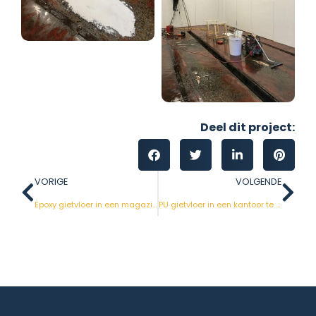
Deel dit project:
VORIGE
VOLGENDE
Epoxy gietvloer in een magazijn
PU gietvloer in een kantoor te Willebroek