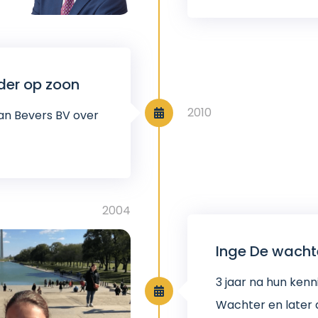
der op zoon
2010
van Bevers BV over
2004
Inge De wacht
3 jaar na hun ken
Wachter en later d