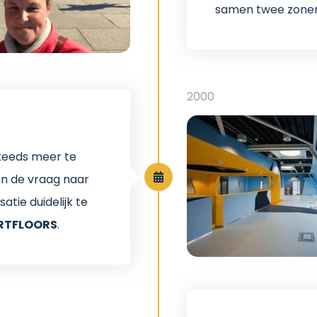
samen twee zonen:
2000
steeds meer te
n de vraag naar
atie duidelijk te
RTFLOORS
.