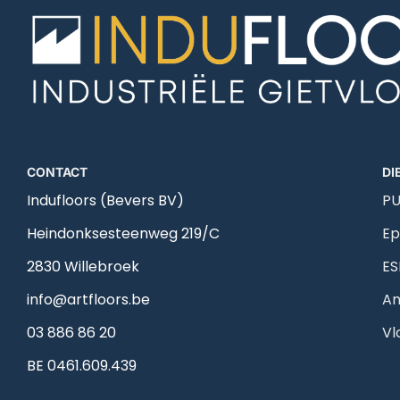
CONTACT
DI
Indufloors (Bevers BV)
PU
Heindonksesteenweg 219/C
Ep
2830 Willebroek
ES
info@artfloors.be
An
03 886 86 20
Vl
BE 0461.609.439