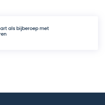
art als bijberoep met
ren