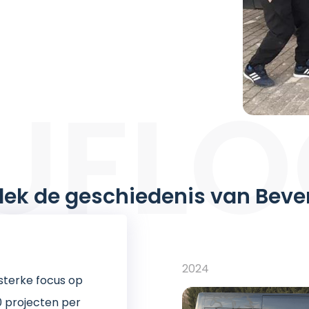
UFL
ek de geschiedenis van Beve
2024
terke focus op
50 projecten per