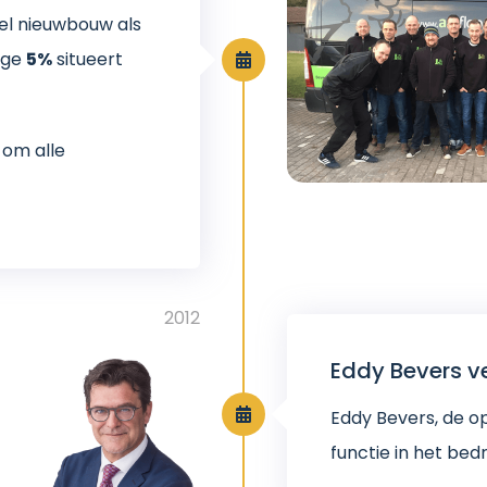
el nieuwbouw als
rige
5%
situeert
 om alle
2012
Eddy Bevers ve
Eddy Bevers, de op
functie in het bedri