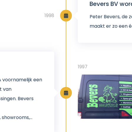
Bevers BV word
1998
Peter Bevers, de zo
maakt er zo een éc
1997
A voornamelijk een
t van
ssingen. Bevers
 showrooms,...